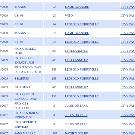
7/2009
05 6ANS
22
DAME BLANCHE
LEVY PA
7/2009
CSI 06
23
WITO
LEVY PA
7/2009
CSI 07
24
LEOPOLD PIERREVILLE
LEVY PA
7/2009
01 6ANS
22
DAME BLANCHE
LEVY PA
7/2009
CSI 03
24
LEOPOLD PIERREVILLE
LEVY PA
PRIX CEGELEC
2/2009
205
CHELLANGO GZ
LEVY PA
1M40
PRIX GROUPE
1/2009
205
CHELLANGO GZ
LEVY PA
ENEADE 1M35
PRIX REGION PAYS
1/2009
156
LEOPOLD PIERREVILLE
LEVY PA
DE LA LOIRE 1M50
1/2009
6 BARRES
156
LEOPOLD PIERREVILLE
LEVY PA
1/2009
PRIX SHNA
205
CHELLANGO GZ
LEVY PA
PRIX CONSEIL
1/2009
156
LEOPOLD PIERREVILLE
LEVY PA
GÉNÉRAL 1M50
PRIX CBS
0/2007
3
JULES DU PARK
LEVY PA
OUTDOOR
PRIX DES HARAS
0/2007
3
JULES DU PARK
LEVY PA
NATIONAUX
PRIX SECURITE
0/2007
3
JULES DU PARK
LEVY PA
SERVICES
9/2007
6ANS MALES 2
1587
NATHEO D'ELKE
LEVY PA