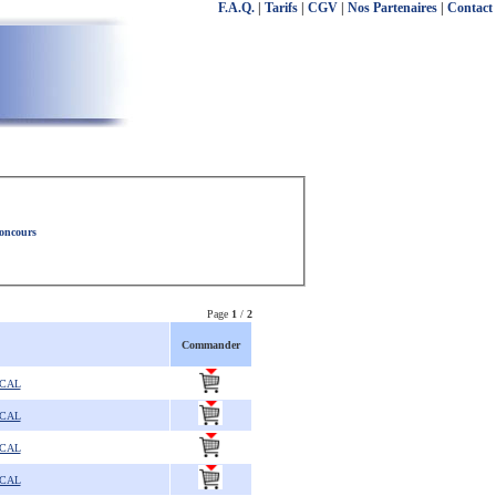
F.A.Q.
|
Tarifs
|
CGV
|
Nos Partenaires
|
Contact
concours
Page
1
/
2
Commander
SCAL
SCAL
SCAL
SCAL