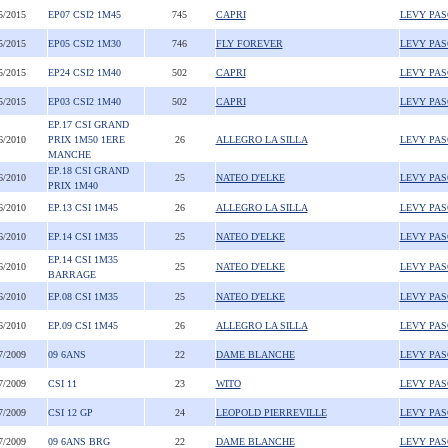
5/2015
EP07 CSI2 1M45
745
CAPRI
LEVY PA
5/2015
EP05 CSI2 1M30
746
FLY FOREVER
LEVY PA
5/2015
EP24 CSI2 1M40
502
CAPRI
LEVY PA
5/2015
EP03 CSI2 1M40
502
CAPRI
LEVY PA
EP.17 CSI GRAND
6/2010
PRIX 1M50 1ERE
26
ALLEGRO LA SILLA
LEVY PA
MANCHE
EP.18 CSI GRAND
6/2010
25
NATEO D'ELKE
LEVY PA
PRIX 1M40
6/2010
EP.13 CSI 1M45
26
ALLEGRO LA SILLA
LEVY PA
6/2010
EP.14 CSI 1M35
25
NATEO D'ELKE
LEVY PA
EP.14 CSI 1M35
6/2010
25
NATEO D'ELKE
LEVY PA
BARRAGE
6/2010
EP.08 CSI 1M35
25
NATEO D'ELKE
LEVY PA
6/2010
EP.09 CSI 1M45
26
ALLEGRO LA SILLA
LEVY PA
7/2009
09 6ANS
22
DAME BLANCHE
LEVY PA
7/2009
CSI 11
23
WITO
LEVY PA
7/2009
CSI 12 GP
24
LEOPOLD PIERREVILLE
LEVY PA
7/2009
09 6ANS BRG
22
DAME BLANCHE
LEVY PA