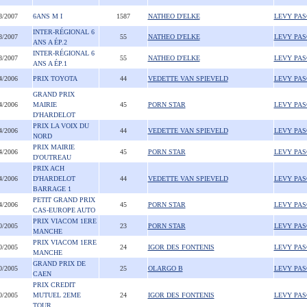
8/2007
6ANS M I
1587
NATHEO D'ELKE
LEVY PA
INTER-RÉGIONAL 6
8/2007
55
NATHEO D'ELKE
LEVY PA
ANS A ÉP.2
INTER-RÉGIONAL 6
8/2007
55
NATHEO D'ELKE
LEVY PA
ANS A ÉP.1
4/2006
PRIX TOYOTA
44
VEDETTE VAN SPIEVELD
LEVY PA
GRAND PRIX
4/2006
MAIRIE
45
PORN STAR
LEVY PA
D'HARDELOT
PRIX LA VOIX DU
4/2006
44
VEDETTE VAN SPIEVELD
LEVY PA
NORD
PRIX MAIRIE
4/2006
45
PORN STAR
LEVY PA
D'OUTREAU
PRIX ACH
4/2006
D'HARDELOT
44
VEDETTE VAN SPIEVELD
LEVY PA
BARRAGE 1
PETIT GRAND PRIX
4/2006
45
PORN STAR
LEVY PA
CAS-EUROPE AUTO
PRIX VIACOM 1ERE
0/2005
23
PORN STAR
LEVY PA
MANCHE
PRIX VIACOM 1ERE
0/2005
24
IGOR DES FONTENIS
LEVY PA
MANCHE
GRAND PRIX DE
0/2005
25
OLARGO B
LEVY PA
CAEN
PRIX CREDIT
0/2005
MUTUEL 2EME
24
IGOR DES FONTENIS
LEVY PA
TOUR