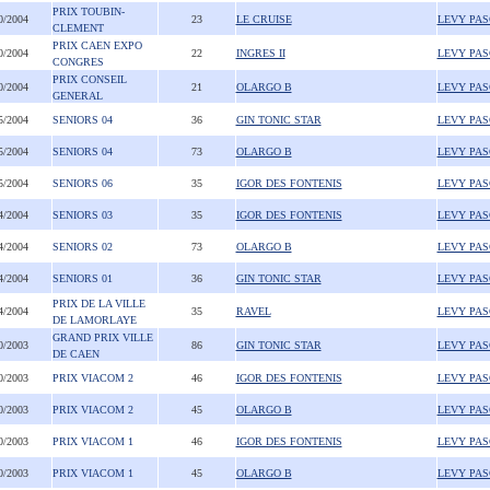
PRIX TOUBIN-
0/2004
23
LE CRUISE
LEVY PA
CLEMENT
PRIX CAEN EXPO
0/2004
22
INGRES II
LEVY PA
CONGRES
PRIX CONSEIL
0/2004
21
OLARGO B
LEVY PA
GENERAL
5/2004
SENIORS 04
36
GIN TONIC STAR
LEVY PA
5/2004
SENIORS 04
73
OLARGO B
LEVY PA
5/2004
SENIORS 06
35
IGOR DES FONTENIS
LEVY PA
4/2004
SENIORS 03
35
IGOR DES FONTENIS
LEVY PA
4/2004
SENIORS 02
73
OLARGO B
LEVY PA
4/2004
SENIORS 01
36
GIN TONIC STAR
LEVY PA
PRIX DE LA VILLE
4/2004
35
RAVEL
LEVY PA
DE LAMORLAYE
GRAND PRIX VILLE
0/2003
86
GIN TONIC STAR
LEVY PA
DE CAEN
0/2003
PRIX VIACOM 2
46
IGOR DES FONTENIS
LEVY PA
0/2003
PRIX VIACOM 2
45
OLARGO B
LEVY PA
0/2003
PRIX VIACOM 1
46
IGOR DES FONTENIS
LEVY PA
0/2003
PRIX VIACOM 1
45
OLARGO B
LEVY PA