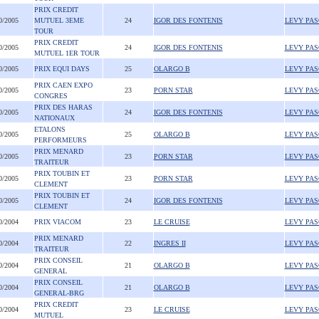
PRIX CREDIT
0/2005
MUTUEL 3EME
24
IGOR DES FONTENIS
LEVY PA
TOUR
PRIX CREDIT
0/2005
24
IGOR DES FONTENIS
LEVY PA
MUTUEL 1ER TOUR
0/2005
PRIX EQUI DAYS
25
OLARGO B
LEVY PA
PRIX CAEN EXPO
0/2005
23
PORN STAR
LEVY PA
CONGRES
PRIX DES HARAS
0/2005
24
IGOR DES FONTENIS
LEVY PA
NATIONAUX
ETALONS
0/2005
25
OLARGO B
LEVY PA
PERFORMEURS
PRIX MENARD
0/2005
23
PORN STAR
LEVY PA
TRAITEUR
PRIX TOUBIN ET
0/2005
23
PORN STAR
LEVY PA
CLEMENT
PRIX TOUBIN ET
0/2005
24
IGOR DES FONTENIS
LEVY PA
CLEMENT
0/2004
PRIX VIACOM
23
LE CRUISE
LEVY PA
PRIX MENARD
0/2004
22
INGRES II
LEVY PA
TRAITEUR
PRIX CONSEIL
0/2004
21
OLARGO B
LEVY PA
GENERAL
PRIX CONSEIL
0/2004
21
OLARGO B
LEVY PA
GENERAL-BRG
PRIX CREDIT
0/2004
23
LE CRUISE
LEVY PA
MUTUEL