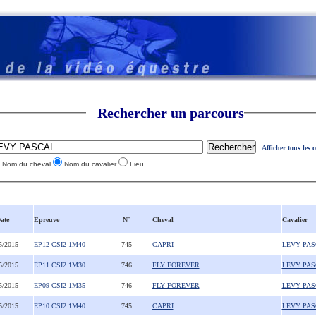
Rechercher un parcours
Afficher tous les 
Nom du cheval
Nom du cavalier
Lieu
ate
Epreuve
N°
Cheval
Cavalier
5/2015
EP12 CSI2 1M40
745
CAPRI
LEVY PA
5/2015
EP11 CSI2 1M30
746
FLY FOREVER
LEVY PA
5/2015
EP09 CSI2 1M35
746
FLY FOREVER
LEVY PA
5/2015
EP10 CSI2 1M40
745
CAPRI
LEVY PA