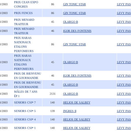
PRIX CEAN EXPO
0/2003
86
GIN TONIC STAR
LEVY PA
CONGRES
0/2003
PRIX FENCES
86
GIN TONIC STAR
LEVY PA
PRIX MENARD
0/2003
45
OLARGO B
LEVY PA
TRAITEUR
PRIX MENARD
0/2003
46
IGOR DES FONTENIS
LEVY PA
TRAITEUR
PRIX HARAS
NATIONAUX
0/2003
86
GIN TONIC STAR
LEVY PA
ETALONS
PERFOMEURS
PRIX HARAS
NATIONAUX
0/2003
45
OLARGO B
LEVY PA
ETALONS
PERFOMEURS
PRIX DE BIENVENU
0/2003
46
IGOR DES FONTENIS
LEVY PA
EN GOURMANDIE
PRIX DE BIENVENU
0/2003
45
OLARGO B
LEVY PA
EN GOURMANDIE
MÂLES DE 7 ANS
9/2003
2131
OLARGO B
LEVY PA
ÉP.1
8/2003
SENIORS CSI* 7
140
HELIOS DE SALBEY
LEVY PA
8/2003
SENIORS CSI* 5
139
INGRES II
LEVY PA
8/2003
SENIORS CSI* 4
140
HELIOS DE SALBEY
LEVY PA
8/2003
SENIORS CSI* 1
140
HELIOS DE SALBEY
LEVY PA