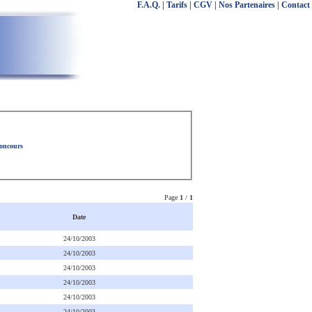
F.A.Q.
|
Tarifs
|
CGV
|
Nos Partenaires
|
Contact
concours
Page
1
/
1
Date
24/10/2003
24/10/2003
24/10/2003
24/10/2003
24/10/2003
24/10/2003