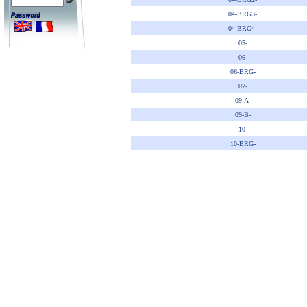
04-BRG3-
04-BRG4-
05-
06-
06-BRG-
07-
09-A-
09-B-
10-
10-BRG-