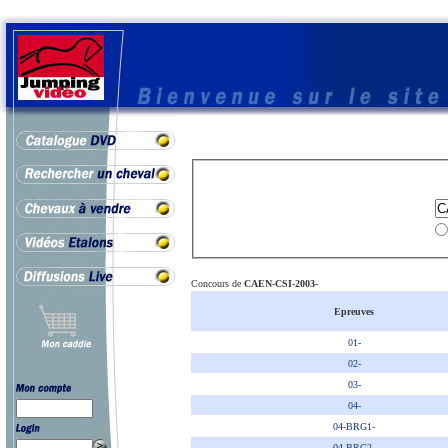
Concours de
CAEN-CSI-2003-
Epreuves
01-
02-
03-
04-
04-BRG1-
04-BRG2-