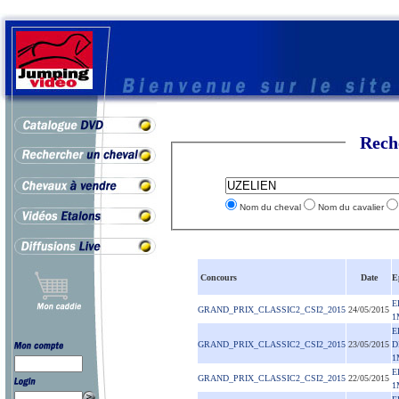
Rech
Nom du cheval
Nom du cavalier
Concours
Date
E
E
GRAND_PRIX_CLASSIC2_CSI2_2015
24/05/2015
1
E
GRAND_PRIX_CLASSIC2_CSI2_2015
23/05/2015
D
1
E
GRAND_PRIX_CLASSIC2_CSI2_2015
22/05/2015
1