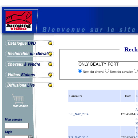
Rech
Nom du cheval
Nom du cavalier
Concours
Date
E
E
A
BIP_NAT_2014
12/04/2014
G
P
M
E
A
BIP_NAT_2012
07/04/2012
G