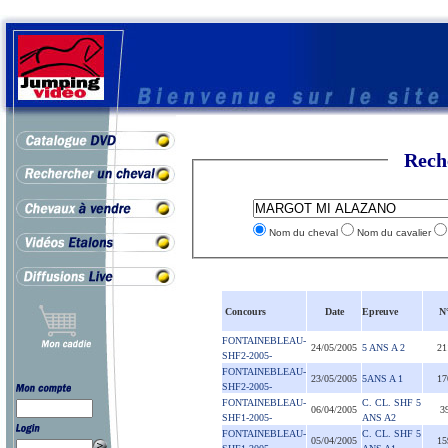
Rech
Nom du cheval
Nom du cavalier
Concours
Date
Epreuve
N
FONTAINEBLEAU-
24/05/2005
5 ANS A 2
21
SHF2-2005-
FONTAINEBLEAU-
23/05/2005
5ANS A 1
17
SHF2-2005-
FONTAINEBLEAU-
C. CL. SHF 5
06/04/2005
3
SHF1-2005-
ANS A2
FONTAINEBLEAU-
C. CL. SHF 5
05/04/2005
15