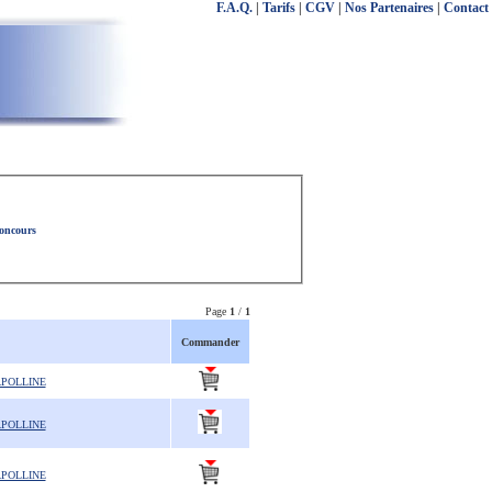
F.A.Q.
|
Tarifs
|
CGV
|
Nos Partenaires
|
Contact
concours
Page
1
/
1
Commander
APOLLINE
APOLLINE
APOLLINE