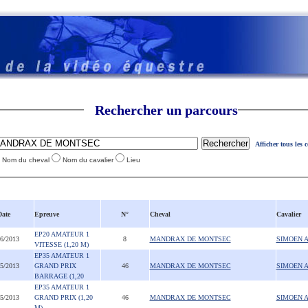
Rechercher un parcours
Afficher tous les 
Nom du cheval
Nom du cavalier
Lieu
Date
Epreuve
N°
Cheval
Cavalier
EP20 AMATEUR 1
06/2013
8
MANDRAX DE MONTSEC
SIMOEN 
VITESSE (1,20 M)
EP35 AMATEUR 1
05/2013
GRAND PRIX
46
MANDRAX DE MONTSEC
SIMOEN 
BARRAGE (1,20
EP35 AMATEUR 1
05/2013
GRAND PRIX (1,20
46
MANDRAX DE MONTSEC
SIMOEN 
M)