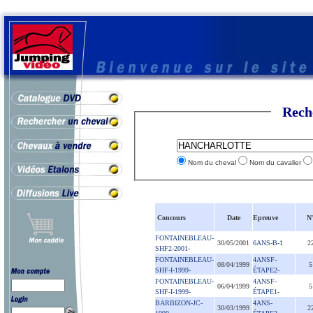
Rech
Nom du cheval
Nom du cavalier
Concours
Date
Epreuve
N
FONTAINEBLEAU-
30/05/2001
6ANS-B-1
2
SHF2-2001-
FONTAINEBLEAU-
4ANSF-
08/04/1999
5
SHF-I-1999-
ÉTAPE2-
FONTAINEBLEAU-
4ANSF-
06/04/1999
5
SHF-I-1999-
ÉTAPE1-
BARBIZON-JC-
4ANS-
30/03/1999
2