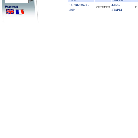
1999-
ÉTAPE2-
BARBIZON-JC-
4ANS-
29/03/1999
11
1999-
ÉTAPE1-