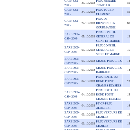
CAEN-CSI-
PRIX MENARD
25/10/2003
59
2003-
TRAITEUR
CAEN-CSI-
PRIX TOUBIN
24/10/2003
59
2003-
CLEMENT
PRIX DE
CAEN-CSI-
24/10/2003
BIENVENU EN
60
2003-
GOURMANDIE
PRIX CONSEIL
BARBIZON-
05/10/2003
GENERAL DE
13
CSI*-2003-
SEINE ET MARNE
PRIX CONSEIL
BARBIZON-
05/10/2003
GENERAL DE
15
CSI*-2003-
SEINE ET MARNE
BARBIZON-
05/10/2003
GRAND PRIX G.E.S
14
CSI*-2003-
BARBIZON-
GRAND PRIX G.E.S
05/10/2003
14
CSI*-2003-
BARRAGE
PRIX HOTEL DU
BARBIZON-
04/10/2003
ROND POINT
13
CSI*-2003-
CHAMPS ELYSEES
PRIX HOTEL DU
BARBIZON-
04/10/2003
ROND POINT
15
CSI*-2003-
CHAMPS ELYSEES
BARBIZON-
PT GP-PRIX
04/10/2003
14
CSI*-2003-
ALDEBERT
BARBIZON-
PRIX VERDURE DE
03/10/2003
13
CSI*-2003-
CHAILLY
BARBIZON-
PRIX VERDURE DE
03/10/2003
15
CSI*-2003-
CHAILLY