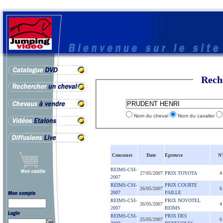
Rech
Nom du cheval
Nom du cavalier
Concours
Date
Epreuve
N
REIMS-CSI-
27/05/2007
PRIX TOYOTA
4
2007
REIMS-CSI-
PRIX COURTE
26/05/2007
6
2007
PAILLE
REIMS-CSI-
PRIX NOVOTEL
26/05/2007
4
2007
REIMS
REIMS-CSI-
PRIX DES
25/05/2007
6