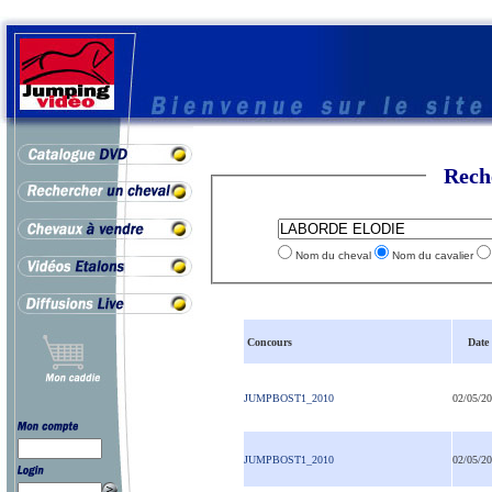
Rech
Nom du cheval
Nom du cavalier
Concours
Date
JUMPBOST1_2010
02/05/2
JUMPBOST1_2010
02/05/2