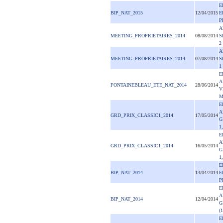
E
BIP_NAT_2015
12/04/2015
E
P
A
MEETING_PROPRIETAIRES_2014
08/08/2014
S
2
A
MEETING_PROPRIETAIRES_2014
07/08/2014
S
1
E
A
FONTAINEBLEAU_ETE_NAT_2014
28/06/2014
V
M
E
A
GRD_PRIX_CLASSIC1_2014
17/05/2014
G
1
E
A
GRD_PRIX_CLASSIC1_2014
16/05/2014
G
1
E
BIP_NAT_2014
13/04/2014
E
P
E
A
BIP_NAT_2014
12/04/2014
G
(
E