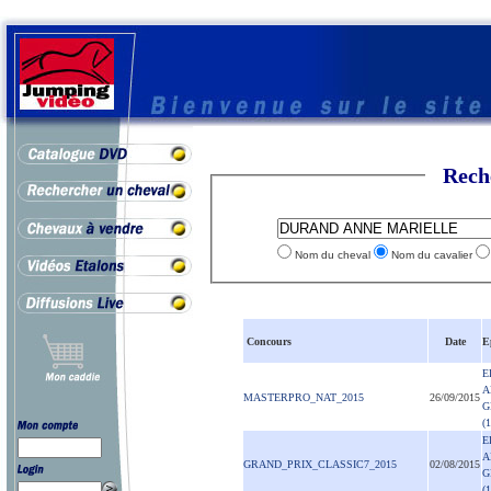
Rech
Nom du cheval
Nom du cavalier
Concours
Date
E
E
A
MASTERPRO_NAT_2015
26/09/2015
G
(
E
A
GRAND_PRIX_CLASSIC7_2015
02/08/2015
G
(