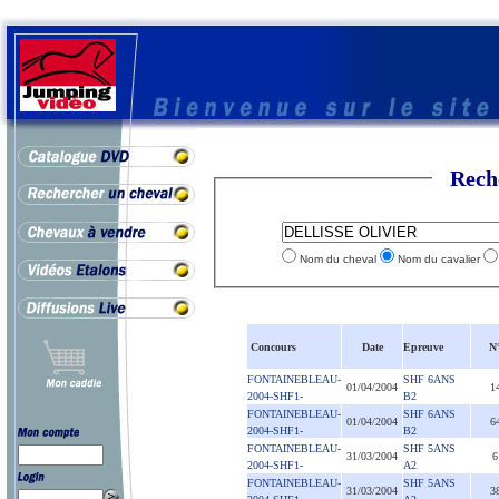
Rech
Nom du cheval
Nom du cavalier
Concours
Date
Epreuve
N
FONTAINEBLEAU-
SHF 6ANS
01/04/2004
1
2004-SHF1-
B2
FONTAINEBLEAU-
SHF 6ANS
01/04/2004
6
2004-SHF1-
B2
FONTAINEBLEAU-
SHF 5ANS
31/03/2004
6
2004-SHF1-
A2
FONTAINEBLEAU-
SHF 5ANS
31/03/2004
3