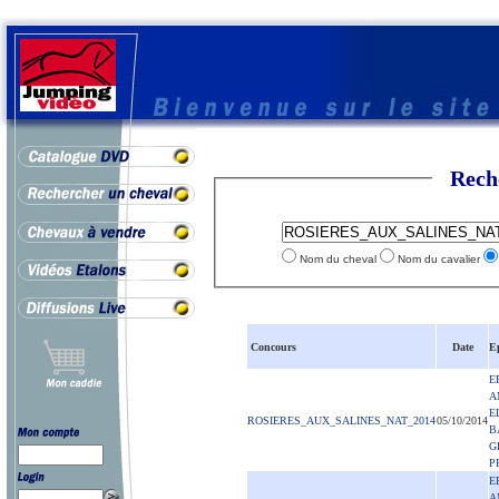
Rech
Nom du cheval
Nom du cavalier
Concours
Date
E
E
A
E
ROSIERES_AUX_SALINES_NAT_2014
05/10/2014
B
G
P
E
A