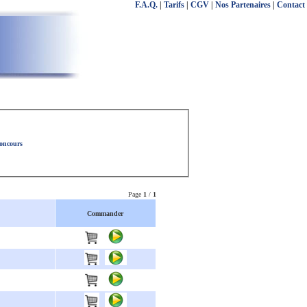
F.A.Q.
|
Tarifs
|
CGV
|
Nos Partenaires
|
Contact
concours
Page
1
/
1
Commander