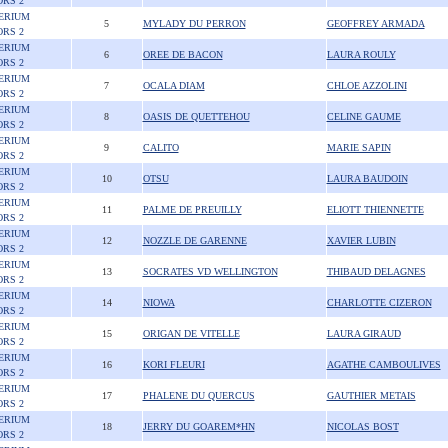
ORS 2
ERIUM
5
MYLADY DU PERRON
GEOFFREY ARMADA
ORS 2
ERIUM
6
OREE DE BACON
LAURA ROULY
ORS 2
ERIUM
7
OCALA DIAM
CHLOE AZZOLINI
ORS 2
ERIUM
8
OASIS DE QUETTEHOU
CELINE GAUME
ORS 2
ERIUM
9
CALITO
MARIE SAPIN
ORS 2
ERIUM
10
OTSU
LAURA BAUDOIN
ORS 2
ERIUM
11
PALME DE PREUILLY
ELIOTT THIENNETTE
ORS 2
ERIUM
12
NOZZLE DE GARENNE
XAVIER LUBIN
ORS 2
ERIUM
13
SOCRATES VD WELLINGTON
THIBAUD DELAGNES
ORS 2
ERIUM
14
NIOWA
CHARLOTTE CIZERON
ORS 2
ERIUM
15
ORIGAN DE VITELLE
LAURA GIRAUD
ORS 2
ERIUM
16
KORI FLEURI
AGATHE CAMBOULIVES
ORS 2
ERIUM
17
PHALENE DU QUERCUS
GAUTHIER METAIS
ORS 2
ERIUM
18
JERRY DU GOAREM*HN
NICOLAS BOST
ORS 2