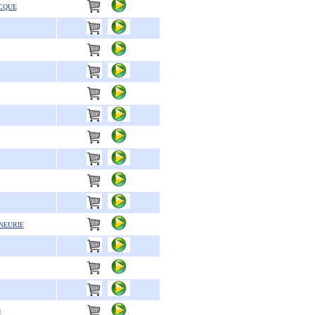
CQUE
NEURIE
E