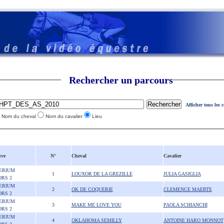
Rechercher un parcours
Afficher tous les 
Nom du cheval
Nom du cavalier
Lieu
uve
N°
Cheval
Cavalier
ERIUM
1
LOUXOR DE LA GREZILLE
JULIA GASIGLIA
ORS 2
ERIUM
2
OK DE COQUERIE
CLEMENCE MAERTE
ORS 2
ERIUM
3
MAKE ME LOVE YOU
PAOLA SCHIANCHI
ORS 2
ERIUM
4
OKLAHOMA SEMILLY
ANTOINE HARO MONNOT