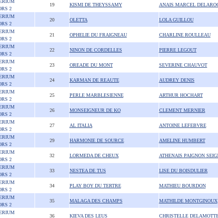
ERIUM
19
KISMI DE THEYSSAMY
ANAIS MARCEL DELARO
ORS 2
ERIUM
20
OLETTA
LOLA GUILLOU
ORS 2
ERIUM
21
OPHELIE DU FRAIGNEAU
CHARLINE ROULLEAU
ORS 2
ERIUM
22
NINON DE CORDELLES
PIERRE LEGOUT
ORS 2
ERIUM
23
OREADE DU MONT
SEVERINE CHAUVOT
ORS 2
ERIUM
24
KARMAN DE REAUTE
AUDREY DENIS
ORS 2
ERIUM
25
PERLE MARBLESIENNE
ARTHUR HOCHART
ORS 2
ERIUM
26
MONSEIGNEUR DE KO
CLEMENT MERNIER
ORS 2
ERIUM
27
AL ITALIA
ANTOINE LEFEBVRE
ORS 2
ERIUM
29
HARMONIE DE SOURCE
AMELINE HUMBERT
ORS 2
ERIUM
32
LORMEDA DE CHEUX
ATHENAIS PAIGNON SEIG
ORS 2
ERIUM
33
NESTEA DE TUS
LISE DU BOISDULIER
ORS 2
ERIUM
34
PLAY BOY DU TERTRE
MATHIEU BOURDON
ORS 2
ERIUM
35
MALAGA DES CHAMPS
MATHILDE MONTGINOUX
ORS 2
ERIUM
36
KIEVA DES LEUS
CHRISTELLE DELAMOTT