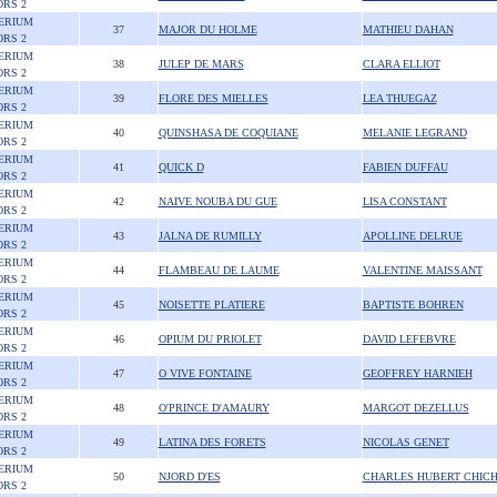
ORS 2
ERIUM
37
MAJOR DU HOLME
MATHIEU DAHAN
ORS 2
ERIUM
38
JULEP DE MARS
CLARA ELLIOT
ORS 2
ERIUM
39
FLORE DES MIELLES
LEA THUEGAZ
ORS 2
ERIUM
40
QUINSHASA DE COQUIANE
MELANIE LEGRAND
ORS 2
ERIUM
41
QUICK D
FABIEN DUFFAU
ORS 2
ERIUM
42
NAIVE NOUBA DU GUE
LISA CONSTANT
ORS 2
ERIUM
43
JALNA DE RUMILLY
APOLLINE DELRUE
ORS 2
ERIUM
44
FLAMBEAU DE LAUME
VALENTINE MAISSANT
ORS 2
ERIUM
45
NOISETTE PLATIERE
BAPTISTE BOHREN
ORS 2
ERIUM
46
OPIUM DU PRIOLET
DAVID LEFEBVRE
ORS 2
ERIUM
47
O VIVE FONTAINE
GEOFFREY HARNIEH
ORS 2
ERIUM
48
O'PRINCE D'AMAURY
MARGOT DEZELLUS
ORS 2
ERIUM
49
LATINA DES FORETS
NICOLAS GENET
ORS 2
ERIUM
50
NJORD D'ES
CHARLES HUBERT CHIC
ORS 2