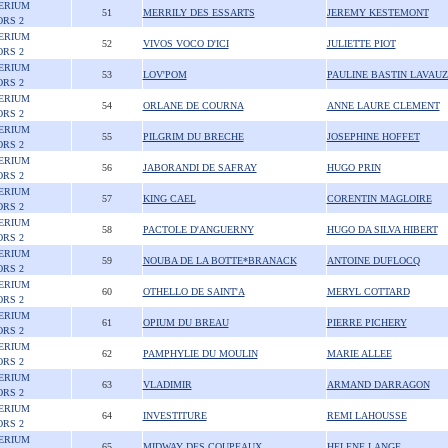
ERIUM
51
MERRILY DES ESSARTS
JEREMY KESTEMONT
ORS 2
ERIUM
52
VIVOS VOCO D'ICI
JULIETTE PIOT
ORS 2
ERIUM
53
LOV'POM
PAULINE BASTIN LAVAU
ORS 2
ERIUM
54
ORLANE DE COURNA
ANNE LAURE CLEMENT
ORS 2
ERIUM
55
PILGRIM DU BRECHE
JOSEPHINE HOFFET
ORS 2
ERIUM
56
JABORANDI DE SAFRAY
HUGO PRIN
ORS 2
ERIUM
57
KING CAEL
CORENTIN MAGLOIRE
ORS 2
ERIUM
58
PACTOLE D'ANGUERNY
HUGO DA SILVA HIBERT
ORS 2
ERIUM
59
NOUBA DE LA BOTTE*BRANACK
ANTOINE DUFLOCQ
ORS 2
ERIUM
60
OTHELLO DE SAINT'A
MERYL COTTARD
ORS 2
ERIUM
61
OPIUM DU BREAU
PIERRE PICHERY
ORS 2
ERIUM
62
PAMPHYLIE DU MOULIN
MARIE ALLEE
ORS 2
ERIUM
63
VLADIMIR
ARMAND DARRAGON
ORS 2
ERIUM
64
INVESTITURE
REMI LAHOUSSE
ORS 2
ERIUM
65
MIDWAY DES COUPEAUX
HELENE LANGE