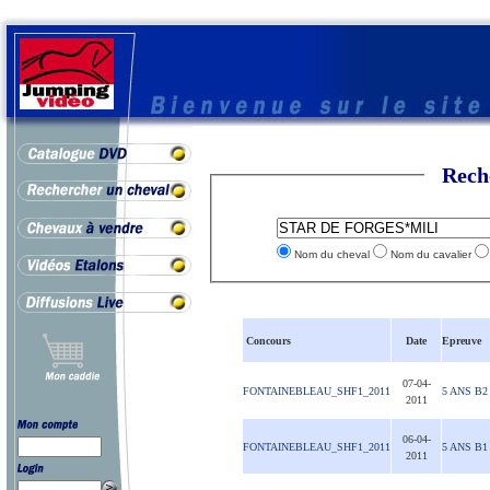
Rech
Nom du cheval
Nom du cavalier
Concours
Date
Epreuve
07-04-
FONTAINEBLEAU_SHF1_2011
5 ANS B2
2011
06-04-
FONTAINEBLEAU_SHF1_2011
5 ANS B1
2011