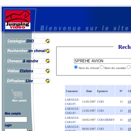
Rech
Nom du cheval
Nom du cavalier
Concours
Date
Epreuve
N°
Ch
LABAULE-
11/05/1997
CSIO
11
S
CSIO-97-
LABAULE-
11/05/1997
CSIO
11
S
CSIO-97-
LABAULE-
10/05/1997
CSIO-DERBY
11
S
CSIO-97-
LABAULE-
09/05/1997
CSIO
11
S