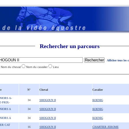
Rechercher un parcours
Afficher tous les 
Nom du cheval
Nom du cavalier
Lieu
e
N°
Cheval
Cavalier
NIORS A-
34
SHOGOUN II
KOENIG
 PRIX-
UNIORS A
34
SHOGOUN II
KOENIG
UNIORS A
34
SHOGOUN II
KOENIG
1ER CAT
16
SHOGOUN II
CHARTIER JEROME