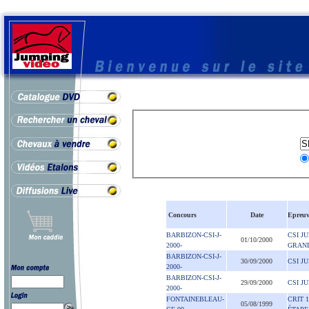
Concours
Date
Epreuv
BARBIZON-CSI-J-
CSI JU
01/10/2000
2000-
GRAND
BARBIZON-CSI-J-
30/09/2000
CSI J
2000-
BARBIZON-CSI-J-
29/09/2000
CSI J
2000-
FONTAINEBLEAU-
CRIT 
05/08/1999