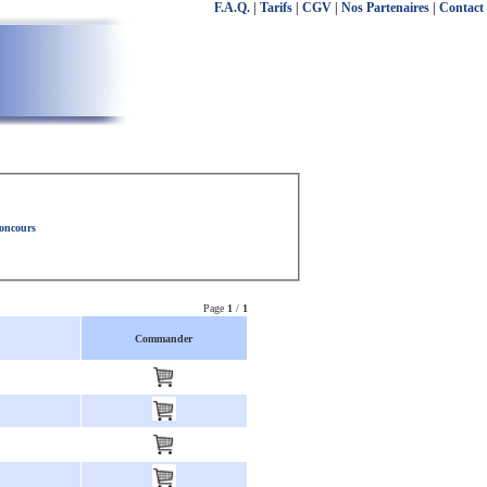
F.A.Q.
|
Tarifs
|
CGV
|
Nos Partenaires
|
Contact
concours
Page
1
/
1
Commander