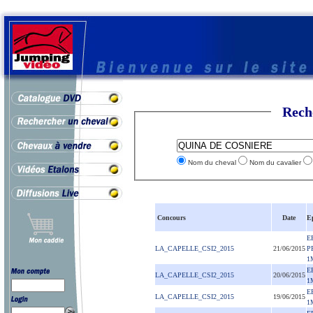
Rech
Nom du cheval
Nom du cavalier
Concours
Date
E
E
LA_CAPELLE_CSI2_2015
21/06/2015
P
1
E
LA_CAPELLE_CSI2_2015
20/06/2015
1
E
LA_CAPELLE_CSI2_2015
19/06/2015
1