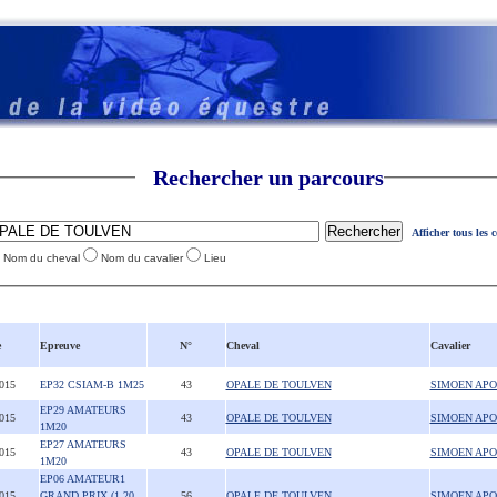
Rechercher un parcours
Afficher tous les 
Nom du cheval
Nom du cavalier
Lieu
e
Epreuve
N°
Cheval
Cavalier
2015
EP32 CSIAM-B 1M25
43
OPALE DE TOULVEN
SIMOEN APO
EP29 AMATEURS
2015
43
OPALE DE TOULVEN
SIMOEN APO
1M20
EP27 AMATEURS
2015
43
OPALE DE TOULVEN
SIMOEN APO
1M20
EP06 AMATEUR1
2015
GRAND PRIX (1,20
56
OPALE DE TOULVEN
SIMOEN APO