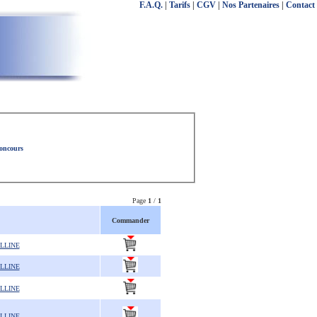
F.A.Q.
|
Tarifs
|
CGV
|
Nos Partenaires
|
Contact
concours
Page
1
/
1
Commander
LLINE
LLINE
LLINE
LLINE