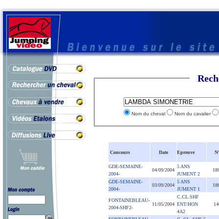
Rech
Nom du cheval
Nom du cavalier
Concours
Date
Epreuve
N
GDE-SEMAINE-
5 ANS
04/09/2004
18
2004-
JUMENT 2
GDE-SEMAINE-
5 ANS
03/09/2004
18
2004-
JUMENT 1
C.CL.SHF
FONTAINEBLEAU-
11/05/2004
ENT/HON
14
2004-SHF2-
4A2