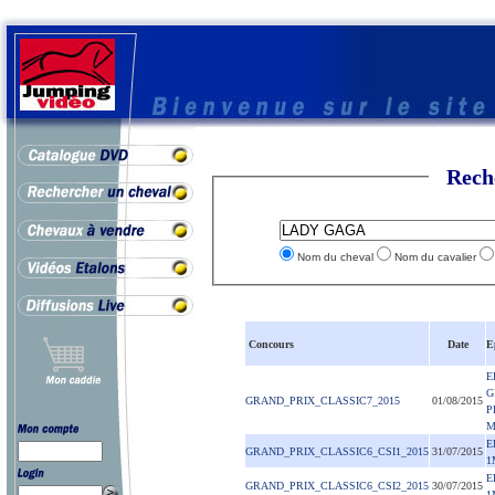
Rech
Nom du cheval
Nom du cavalier
Concours
Date
E
E
G
GRAND_PRIX_CLASSIC7_2015
01/08/2015
P
M
E
GRAND_PRIX_CLASSIC6_CSI1_2015
31/07/2015
1
E
GRAND_PRIX_CLASSIC6_CSI2_2015
30/07/2015
1