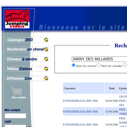
Rech
Nom du cheval
Nom du cavalier
Concours
Date
Epreu
GRAN
FONTAINEBLEAU-BIP-2006
16/04/2006
PRIX 
4X4
PRIX
FONTAINEBLEAU-BIP-2006
15/04/2006
YPRE
PRIX
MARI
FONTAINEBLEAU-BIP-2006
14/04/2006
ANGE