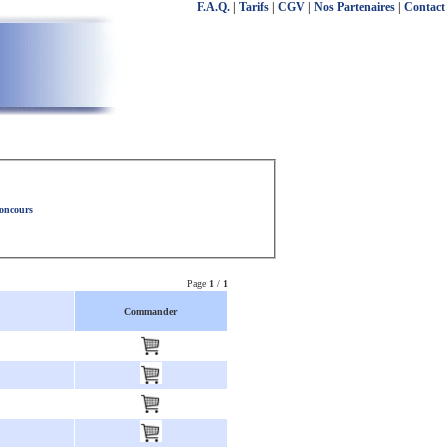
F.A.Q.
|
Tarifs
|
CGV
|
Nos Partenaires
|
Contact
concours
Page
1
/
1
Commander