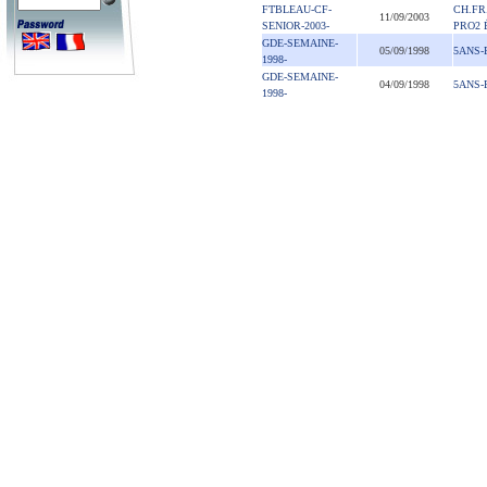
FTBLEAU-CF-
CH.FR
11/09/2003
SENIOR-2003-
PRO2 
GDE-SEMAINE-
05/09/1998
5ANS-
1998-
GDE-SEMAINE-
04/09/1998
5ANS-
1998-