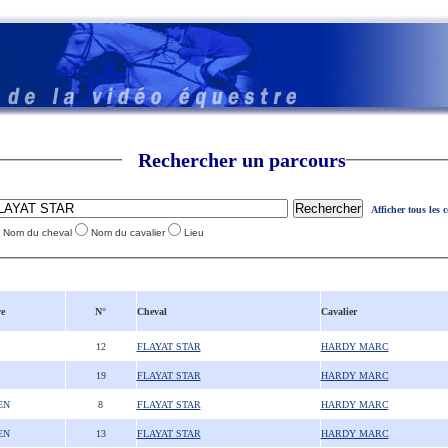
Rechercher un parcours
Afficher tous les 
Nom du cheval
Nom du cavalier
Lieu
e
N°
Cheval
Cavalier
12
FLAYAT STAR
HARDY MARC
19
FLAYAT STAR
HARDY MARC
EN
8
FLAYAT STAR
HARDY MARC
EN
13
FLAYAT STAR
HARDY MARC