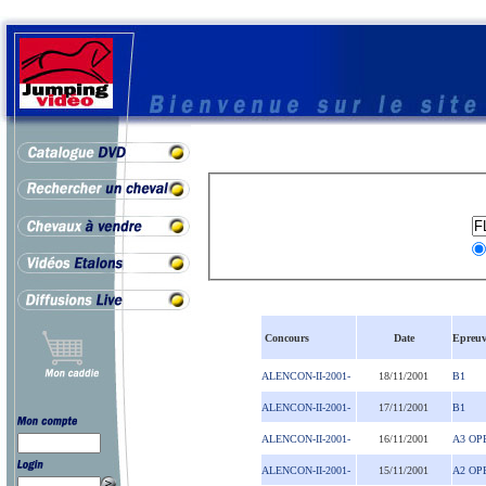
Concours
Date
Epreuv
ALENCON-II-2001-
18/11/2001
B1
ALENCON-II-2001-
17/11/2001
B1
ALENCON-II-2001-
16/11/2001
A3 OP
ALENCON-II-2001-
15/11/2001
A2 OP