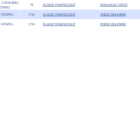
. CAVALIERS
79
FLAYAT STAR*ECOLIT
ROUSSEAU STEVE
ÉTAPE2
F-ÉTAPE2-
1724
FLAYAT STAR*ECOLIT
PEREZ DELPHINE
F-ÉTAPE1-
1724
FLAYAT STAR*ECOLIT
PEREZ DELPHINE