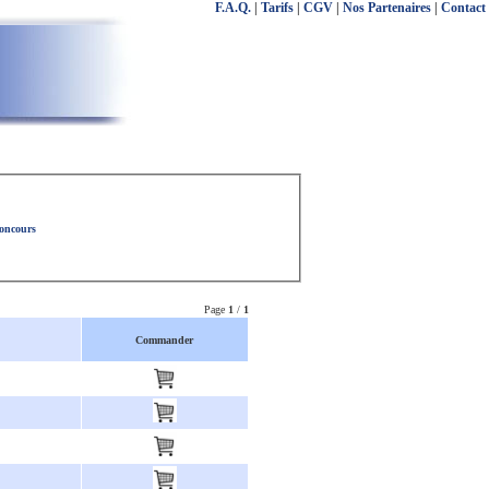
F.A.Q.
|
Tarifs
|
CGV
|
Nos Partenaires
|
Contact
concours
Page
1
/
1
Commander