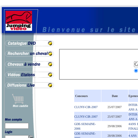
Concours
Date
Epreuv
INTER
CLUNY-CIR-2007
25/07/2007
ANS A 
INTER
CLUNY-CIR-2007
25/07/2007
ANS A 
GDE-SEMAINE-
4ANS 
29/08/2006
2006
FINAL
GDE-SEMAINE-
28/08/2006
4 ANS 