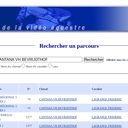
Rechercher un parcours
Afficher tous les 
Nom du cheval
Nom du cavalier
Lieu
e
N°
Cheval
Cavalier
-RÉGIONAL 5
74
CANTANA VH BEVRIJDTHOF
LAGRANGE FREDERIC
ÉP.2
-RÉGIONAL 5
74
CANTANA VH BEVRIJDTHOF
LAGRANGE FREDERIC
ÉP.1
FEMELLE
1277
CANTANA VH BEVRIJDTHOF
LAGRANGE FREDERIC
E
F I
1277
CANTANA VH BEVRIJDTHOF
LAGRANGE FREDERIC