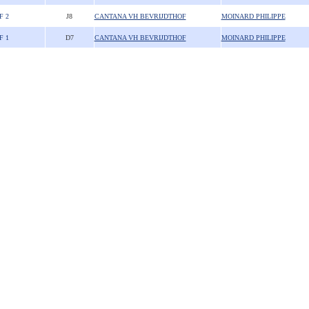
F 2
J8
CANTANA VH BEVRIJDTHOF
MOINARD PHILIPPE
F 1
D7
CANTANA VH BEVRIJDTHOF
MOINARD PHILIPPE