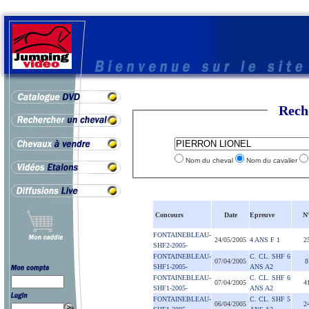
Rech
Nom du cheval
Nom du cavalier
Concours
Date
Epreuve
N
FONTAINEBLEAU-
24/05/2005
4 ANS F 1
2
SHF2-2005-
FONTAINEBLEAU-
C. CL. SHF 6
07/04/2005
8
SHF1-2005-
ANS A2
FONTAINEBLEAU-
C. CL. SHF 6
07/04/2005
4
SHF1-2005-
ANS A2
FONTAINEBLEAU-
C. CL. SHF 5
06/04/2005
2