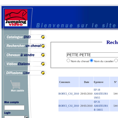
Rech
Nom du cheval
Nom du cavalier
Concours
Date
Epreuve
N°
EP.18
BORY2_CSI_2010
29/05/2010
AMATEURS
544
1M15
EP.31
BORY2_CSI_2010
29/05/2010
AMATEURS
544
B 1M15