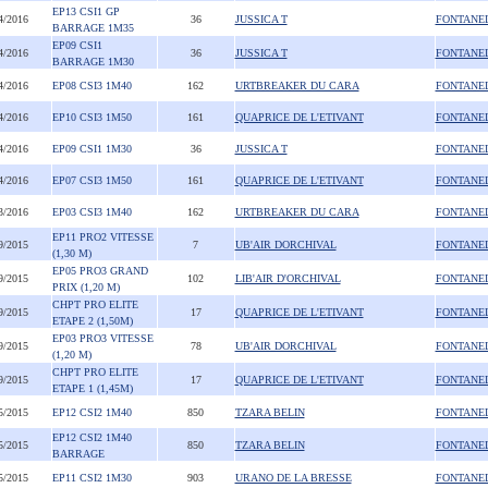
EP13 CSI1 GP
4/2016
36
JUSSICA T
FONTANE
BARRAGE 1M35
EP09 CSI1
4/2016
36
JUSSICA T
FONTANE
BARRAGE 1M30
4/2016
EP08 CSI3 1M40
162
URTBREAKER DU CARA
FONTANE
4/2016
EP10 CSI3 1M50
161
QUAPRICE DE L'ETIVANT
FONTANE
4/2016
EP09 CSI1 1M30
36
JUSSICA T
FONTANE
4/2016
EP07 CSI3 1M50
161
QUAPRICE DE L'ETIVANT
FONTANE
3/2016
EP03 CSI3 1M40
162
URTBREAKER DU CARA
FONTANE
EP11 PRO2 VITESSE
9/2015
7
UB'AIR DORCHIVAL
FONTANE
(1,30 M)
EP05 PRO3 GRAND
9/2015
102
LIB'AIR D'ORCHIVAL
FONTANE
PRIX (1,20 M)
CHPT PRO ELITE
9/2015
17
QUAPRICE DE L'ETIVANT
FONTANE
ETAPE 2 (1,50M)
EP03 PRO3 VITESSE
9/2015
78
UB'AIR DORCHIVAL
FONTANE
(1,20 M)
CHPT PRO ELITE
9/2015
17
QUAPRICE DE L'ETIVANT
FONTANE
ETAPE 1 (1,45M)
5/2015
EP12 CSI2 1M40
850
TZARA BELIN
FONTANE
EP12 CSI2 1M40
5/2015
850
TZARA BELIN
FONTANE
BARRAGE
5/2015
EP11 CSI2 1M30
903
URANO DE LA BRESSE
FONTANE