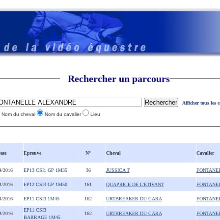
Rechercher un parcours
Afficher tous les 
Nom du cheval
Nom du cavalier
Lieu
ate
Epreuve
N°
Cheval
Cavalier
4/2016
EP13 CSI1 GP 1M35
36
JUSSICA T
FONTANE
4/2016
EP12 CSI3 GP 1M50
161
QUAPRICE DE L'ETIVANT
FONTANE
4/2016
EP11 CSI3 1M45
162
URTBREAKER DU CARA
FONTANE
EP11 CSI3
4/2016
162
URTBREAKER DU CARA
FONTANE
BARRAGE 1M45