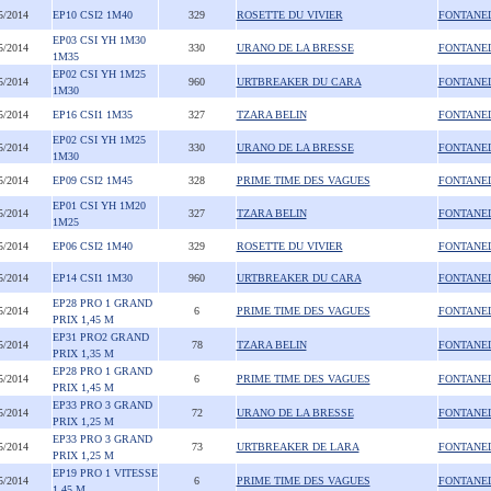
5/2014
EP10 CSI2 1M40
329
ROSETTE DU VIVIER
FONTANE
EP03 CSI YH 1M30
5/2014
330
URANO DE LA BRESSE
FONTANE
1M35
EP02 CSI YH 1M25
5/2014
960
URTBREAKER DU CARA
FONTANE
1M30
5/2014
EP16 CSI1 1M35
327
TZARA BELIN
FONTANE
EP02 CSI YH 1M25
5/2014
330
URANO DE LA BRESSE
FONTANE
1M30
5/2014
EP09 CSI2 1M45
328
PRIME TIME DES VAGUES
FONTANE
EP01 CSI YH 1M20
5/2014
327
TZARA BELIN
FONTANE
1M25
5/2014
EP06 CSI2 1M40
329
ROSETTE DU VIVIER
FONTANE
5/2014
EP14 CSI1 1M30
960
URTBREAKER DU CARA
FONTANE
EP28 PRO 1 GRAND
5/2014
6
PRIME TIME DES VAGUES
FONTANE
PRIX 1,45 M
EP31 PRO2 GRAND
5/2014
78
TZARA BELIN
FONTANE
PRIX 1,35 M
EP28 PRO 1 GRAND
5/2014
6
PRIME TIME DES VAGUES
FONTANE
PRIX 1,45 M
EP33 PRO 3 GRAND
5/2014
72
URANO DE LA BRESSE
FONTANE
PRIX 1,25 M
EP33 PRO 3 GRAND
5/2014
73
URTBREAKER DE LARA
FONTANE
PRIX 1,25 M
EP19 PRO 1 VITESSE
5/2014
6
PRIME TIME DES VAGUES
FONTANE
1,45 M