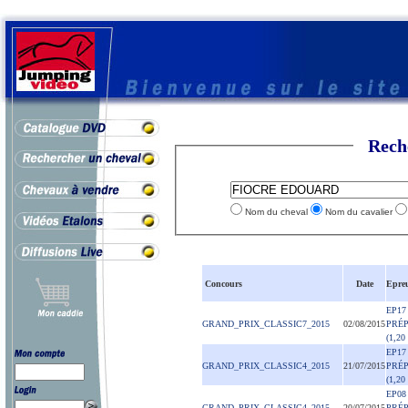
Rech
Nom du cheval
Nom du cavalier
Concours
Date
Epre
EP17
GRAND_PRIX_CLASSIC7_2015
02/08/2015
PRÉ
(1,20
EP17
GRAND_PRIX_CLASSIC4_2015
21/07/2015
PRÉ
(1,20
EP08
GRAND_PRIX_CLASSIC4_2015
20/07/2015
PRÉ