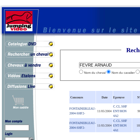
Rech
Nom du cheval
Nom du cavalier
Concours
Date
Epreuve
N
C.CL.SHF
FONTAINEBLEAU-
11/05/2004
ENT/HON
9
2004-SHF2-
4A2
C.CL.SHF
FONTAINEBLEAU-
11/05/2004
ENT/HON
18
2004-SHF2-
4A1