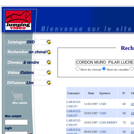
Rech
Nom du cheval
Nom du cavalier
Concours
Date
Epreuve
N°
Ch
LABAULE-
11/05/1997
CSIO
69
A
CSIO-97-
LABAULE-
10/05/1997
CSIO
69
A
CSIO-97-
LABAULE-
10/05/1997
CSIO-DERBY
70
G
CSIO-97-
LABAULE-
09/05/1997
CSIO
69
A