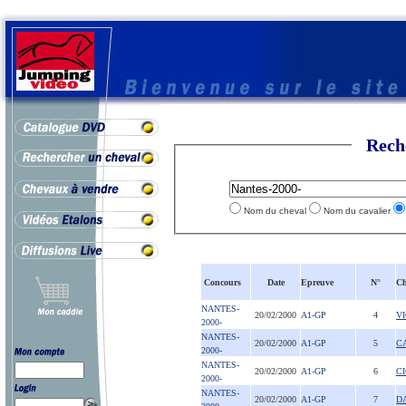
Rech
Nom du cheval
Nom du cavalier
Concours
Date
Epreuve
N°
Ch
NANTES-
20/02/2000
A1-GP
4
V
2000-
NANTES-
20/02/2000
A1-GP
5
C
2000-
NANTES-
20/02/2000
A1-GP
6
CI
2000-
NANTES-
20/02/2000
A1-GP
7
D