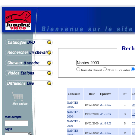
Rech
Nom du cheval
Nom du cavalier
Concours
Date
Epreuve
N°
Ch
NANTES-
19/02/2000
A1-BRG
1
D
2000-
NANTES-
19/02/2000
A1-BRG
3
E
2000-
NANTES-
19/02/2000
A1-BRG
5
C
2000-
NANTES-
19/02/2000
A1-BRG
9
E