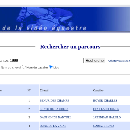
Rechercher un parcours
Afficher tous les 
Nom du cheval
Nom du cavalier
Lieu
e
N°
Cheval
Cavalier
1
BENUR DES CHAMPS
BOYER CHARLES
2
ERATO DE LA CREEK
EPAILLARD JULIEN
3
DAUPHIN DE NANTUEL
JABENEAU HAROLD
4
DUNE DE LA VIGNE
GAREZ BRUNO