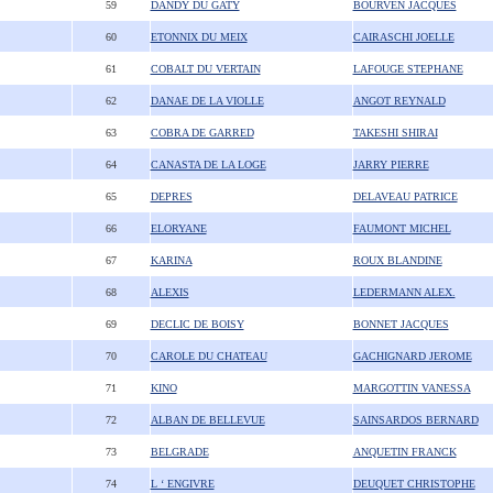
59
DANDY DU GATY
BOURVEN JACQUES
60
ETONNIX DU MEIX
CAIRASCHI JOELLE
61
COBALT DU VERTAIN
LAFOUGE STEPHANE
62
DANAE DE LA VIOLLE
ANGOT REYNALD
63
COBRA DE GARRED
TAKESHI SHIRAI
64
CANASTA DE LA LOGE
JARRY PIERRE
65
DEPRES
DELAVEAU PATRICE
66
ELORYANE
FAUMONT MICHEL
67
KARINA
ROUX BLANDINE
68
ALEXIS
LEDERMANN ALEX.
69
DECLIC DE BOISY
BONNET JACQUES
70
CAROLE DU CHATEAU
GACHIGNARD JEROME
71
KINO
MARGOTTIN VANESSA
72
ALBAN DE BELLEVUE
SAINSARDOS BERNARD
73
BELGRADE
ANQUETIN FRANCK
74
L ‘ ENGIVRE
DEUQUET CHRISTOPHE