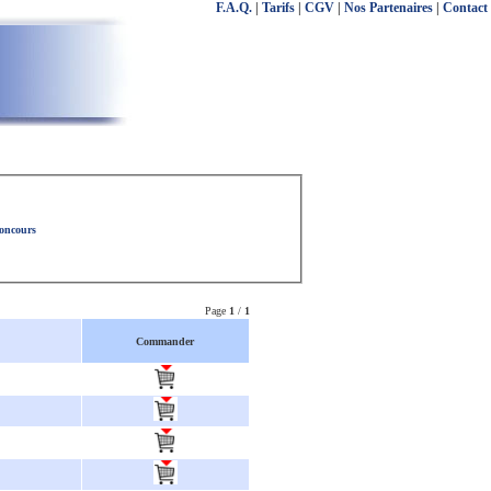
F.A.Q.
|
Tarifs
|
CGV
|
Nos Partenaires
|
Contact
concours
Page
1
/
1
Commander