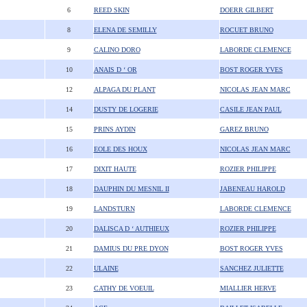
6
REED SKIN
DOERR GILBERT
8
ELENA DE SEMILLY
ROCUET BRUNO
9
CALINO DORO
LABORDE CLEMENCE
10
ANAIS D ‘ OR
BOST ROGER YVES
12
ALPAGA DU PLANT
NICOLAS JEAN MARC
14
DUSTY DE LOGERIE
CASILE JEAN PAUL
15
PRINS AYDIN
GAREZ BRUNO
16
EOLE DES HOUX
NICOLAS JEAN MARC
17
DIXIT HAUTE
ROZIER PHILIPPE
18
DAUPHIN DU MESNIL II
JABENEAU HAROLD
19
LANDSTURN
LABORDE CLEMENCE
20
DALISCA D ‘ AUTHIEUX
ROZIER PHILIPPE
21
DAMIUS DU PRE DYON
BOST ROGER YVES
22
ULAINE
SANCHEZ JULIETTE
23
CATHY DE VOEUIL
MIALLIER HERVE