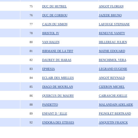
75
DUC DU HUTREL
ANGOT FLORIAN
76
DUC DE CORBOU
JAZEDE BRUNO
77
CALIN DU SIMON
LAFOUGE STEPHANE
78
BRISTOL IV
RENEUVE VANITY
80
VAN HALEN
HILLEREAU JULIEN
81
BIRMANE DE LA TIFF
MATHE EDOUARD
82
DAUREY DU HARAS
BENCHIMOL VERA
83
EPHESIA
LEGRAND EUGENIE
84
ECLAIR DES MIELLES
ANGOT REYNALD
85
DIAGO DE MOURLAN
CIZERON MICHEL
86
QUERCUS DU MAURY
CAIRASCHI JOELLE
88
PANDETTO
MALANDAIN ADELAIDE
89
ENFANT D ‘ ELLE
PIGNOLET BERTRAND
92
ENDORA DES ETISSES
ANQUETIN FRANCK