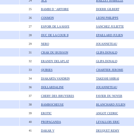
24
ACE
BAILLET ISABELLE
25
BAMBI D ‘ ARTOIRE
DOERR GILBERT
26
COSMON
LEONI PHILIPPE
27
ESPOIR DE LA HAYE
SANCHEZ JULIETTE
28
DUC DE LA COUR II
EPAILLARD JULIEN
29
NERO
JOUANNETEAU
31
CRAK DU BUISSON
GLIPA DONALD
32
ERANDY DELAPLAT
GLIPA DONALD
33
QUIRIES
CHARTIER JEROME
34
DJAKARTA VANDRIN
TAKESHI SHIRAI
36
DOLLARDALINE
JOUANNETEAU
37
CHERY DES BRUYERES
FAVIER DU NOYER
38
BAMBOCHEUSE
BLANCHARD JULIEN
39
EROTIC
ANGOT CEDRIC
40
PROPAGANDA
LEVALLOIS ERIC
41
DAKAR V
DEUQUET REMY