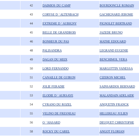
42
DAIMIOS DU CAMP
BOURDONCLE ROMAIN
43
CORYSE D ‘ ALTENBACH
GACHIGNARD JEROME
44
EXTREME D ‘ AUBIGNY
PIGNOLET BERTRAND
45
BELLE DE GRANDBOIS
JAZEDE BRUNO
46
BONHEUR DU PAS
MATHE EDOUARD
48
PALISANDRA
LEGRAND EUGENIE
49
DAGAN DU MEIX
BENCHIMOL VERA
50
LORD FERNANDO
MARGOTTIN VANESSA
51
CANAILLE DE GUIRON
CIZERON MICHEL
52
JOLIE FERADIE
SAINSARDOS BERNARD
53
ELODIE D ‘ AURSAYE
MALANDAIN ADELAIDE
54
CYRANO DU ROZEL
ANQUETIN FRANCK
55
VELINO DE FRESNEAU
HILLEREAU JULIEN
56
O ‘ HASARD
DEUQUET CHRISTOPHE
58
ROCKY DU CAREL
ANGOT FLORIAN