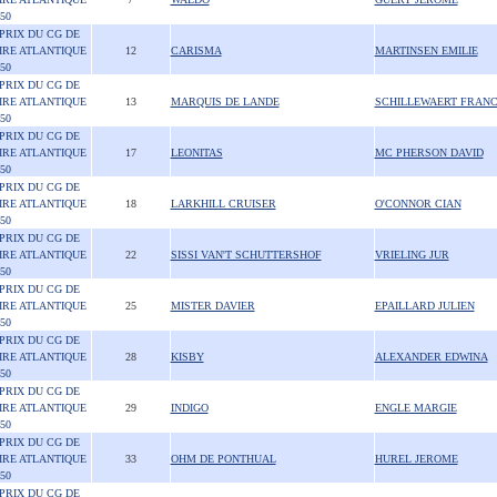
50
 PRIX DU CG DE
IRE ATLANTIQUE
12
CARISMA
MARTINSEN EMILIE
50
 PRIX DU CG DE
IRE ATLANTIQUE
13
MARQUIS DE LANDE
SCHILLEWAERT FRAN
50
 PRIX DU CG DE
IRE ATLANTIQUE
17
LEONITAS
MC PHERSON DAVID
50
 PRIX DU CG DE
IRE ATLANTIQUE
18
LARKHILL CRUISER
O'CONNOR CIAN
50
 PRIX DU CG DE
IRE ATLANTIQUE
22
SISSI VAN'T SCHUTTERSHOF
VRIELING JUR
50
 PRIX DU CG DE
IRE ATLANTIQUE
25
MISTER DAVIER
EPAILLARD JULIEN
50
 PRIX DU CG DE
IRE ATLANTIQUE
28
KISBY
ALEXANDER EDWINA
50
 PRIX DU CG DE
IRE ATLANTIQUE
29
INDIGO
ENGLE MARGIE
50
 PRIX DU CG DE
IRE ATLANTIQUE
33
OHM DE PONTHUAL
HUREL JEROME
50
 PRIX DU CG DE