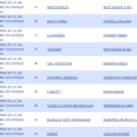
 PRIX DU CG DE
IRE ATLANTIQUE
67
NIKYTA D'ELLE
BOST ROGER YVES
50
 PRIX DU CG DE
IRE ATLANTIQUE
69
BILLY CONGO
FUNNELL WILLIAM
50
 PRIX DU CG DE
IRE ATLANTIQUE
72
CASSIOPEIA
SCHMIDT HEIKO
50
 PRIX DU CG DE
IRE ATLANTIQUE
76
VOLTAIRE
HOUTZAGER MARC
50
 PRIX DU CG DE
IRE ATLANTIQUE
80
G&C QUICKSTAR
BARRIOS PABLO
50
 PRIX DU CG DE
IRE ATLANTIQUE
82
MYLORD CARTHAGO
LEPREVOST PENELOPP
50
 PRIX DU CG DE
IRE ATLANTIQUE
84
CADETT 7
BOND ASHLEE
50
 PRIX DU CG DE
IRE ATLANTIQUE
89
CICERO Z CENTO HELDENLAAN
DEMEERSMAN DIRK
50
 PRIX DU CG DE
IRE ATLANTIQUE
91
BA BELLE VAN'T ROOSAKKER
MARTINEZ DE IRUJO 
50
 PRIX DU CG DE
IRE ATLANTIQUE
95
IONICO
GUILLON OLIVIER