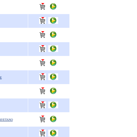
E
CAYETANO