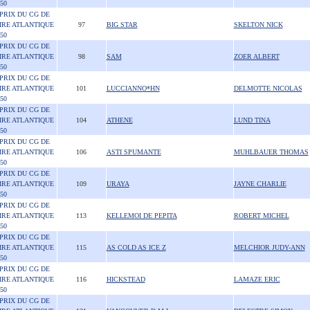
50
 PRIX DU CG DE
IRE ATLANTIQUE
97
BIG STAR
SKELTON NICK
50
 PRIX DU CG DE
IRE ATLANTIQUE
98
SAM
ZOER ALBERT
50
 PRIX DU CG DE
IRE ATLANTIQUE
101
LUCCIANNO*HN
DELMOTTE NICOLAS
50
 PRIX DU CG DE
IRE ATLANTIQUE
104
ATHENE
LUND TINA
50
 PRIX DU CG DE
IRE ATLANTIQUE
106
ASTI SPUMANTE
MUHLBAUER THOMAS
50
 PRIX DU CG DE
IRE ATLANTIQUE
109
URAYA
JAYNE CHARLIE
50
 PRIX DU CG DE
IRE ATLANTIQUE
113
KELLEMOI DE PEPITA
ROBERT MICHEL
50
 PRIX DU CG DE
IRE ATLANTIQUE
115
AS COLD AS ICE Z
MELCHIOR JUDY-ANN
50
 PRIX DU CG DE
IRE ATLANTIQUE
116
HICKSTEAD
LAMAZE ERIC
50
 PRIX DU CG DE