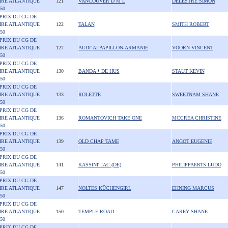
IRE ATLANTIQUE
121
VANCOUVER D M L
DELESTRE SIMON
50
 PRIX DU CG DE
IRE ATLANTIQUE
122
TALAN
SMITH ROBERT
50
 PRIX DU CG DE
IRE ATLANTIQUE
127
AUDI' ALPAPILLON-ARMANIE
VOORN VINCENT
50
 PRIX DU CG DE
IRE ATLANTIQUE
130
BANDA * DE HUS
STAUT KEVIN
50
 PRIX DU CG DE
IRE ATLANTIQUE
133
ROLETTE
SWEETNAM SHANE
50
 PRIX DU CG DE
IRE ATLANTIQUE
136
ROMANTOVICH TAKE ONE
MCCREA CHRISTINE
50
 PRIX DU CG DE
IRE ATLANTIQUE
139
OLD CHAP TAME
ANGOT EUGENIE
50
 PRIX DU CG DE
IRE ATLANTIQUE
141
KASSINI' JAC (DE)
PHILIPPAERTS LUDO
50
 PRIX DU CG DE
IRE ATLANTIQUE
147
NOLTES KÜCHENGIRL
EHNING MARCUS
50
 PRIX DU CG DE
IRE ATLANTIQUE
150
TEMPLE ROAD
CAREY SHANE
50
 PRIX DU CG DE