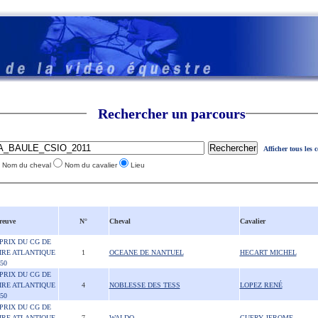
Rechercher un parcours
Afficher tous les 
Nom du cheval
Nom du cavalier
Lieu
reuve
N°
Cheval
Cavalier
 PRIX DU CG DE
IRE ATLANTIQUE
1
OCEANE DE NANTUEL
HECART MICHEL
50
 PRIX DU CG DE
IRE ATLANTIQUE
4
NOBLESSE DES TESS
LOPEZ RENÉ
50
 PRIX DU CG DE
IRE ATLANTIQUE
7
WALDO
GUERY JEROME