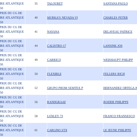
IRE ATLANTIQUE
35
TALOUBET
SANTANA PAULO
50
 PRIX DU CG DE
IRE ATLANTIQUE
40
MURKA'S NEVADA VI
CHARLES PETER
50
 PRIX DU CG DE
IRE ATLANTIQUE
41
NAYANA
DELAVEAU PATRICE
50
 PRIX DU CG DE
IRE ATLANTIQUE
44
CALISTRO 17
LANSINK JOS
50
 PRIX DU CG DE
IRE ATLANTIQUE
49
CARRICO
WEISHAUPT PHILIPP
50
 PRIX DU CG DE
IRE ATLANTIQUE
50
FLEXIBLE
FELLERS RICH
50
 PRIX DU CG DE
IRE ATLANTIQUE
52
GRUPO PROM SEMTEX P
HERNANDEZ ORTEGA J
50
 PRIX DU CG DE
IRE ATLANTIQUE
56
RANDGRAAF
ROZIER PHILIPPE
50
 PRIX DU CG DE
IRE ATLANTIQUE
58
LOXLEY 73
FRANCO FRANSESCO
50
 PRIX DU CG DE
IRE ATLANTIQUE
61
CARLINO STX
LE JEUNE PHILIPPE
50