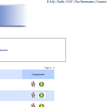
F.A.Q.
|
Tarifs
|
CGV
|
Nos Partenaires
|
Contact
concours
Page
1
/
1
Commander