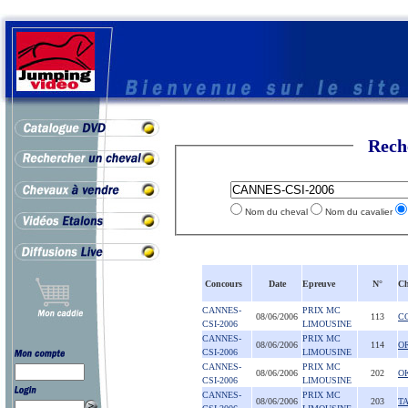
Rech
Nom du cheval
Nom du cavalier
Concours
Date
Epreuve
N°
Ch
CANNES-
PRIX MC
08/06/2006
113
C
CSI-2006
LIMOUSINE
CANNES-
PRIX MC
08/06/2006
114
O
CSI-2006
LIMOUSINE
CANNES-
PRIX MC
08/06/2006
202
O
CSI-2006
LIMOUSINE
CANNES-
PRIX MC
08/06/2006
203
T