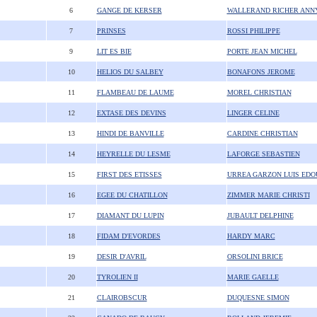
6
GANGE DE KERSER
WALLERAND RICHER ANN
7
PRINSES
ROSSI PHILIPPE
9
LIT ES BIE
PORTE JEAN MICHEL
10
HELIOS DU SALBEY
BONAFONS JEROME
11
FLAMBEAU DE LAUME
MOREL CHRISTIAN
12
EXTASE DES DEVINS
LINGER CELINE
13
HINDI DE BANVILLE
CARDINE CHRISTIAN
14
HEYRELLE DU LESME
LAFORGE SEBASTIEN
15
FIRST DES ETISSES
URREA GARZON LUIS ED
16
EGEE DU CHATILLON
ZIMMER MARIE CHRISTI
17
DIAMANT DU LUPIN
JUBAULT DELPHINE
18
FIDAM D'EVORDES
HARDY MARC
19
DESIR D'AVRIL
ORSOLINI BRICE
20
TYROLIEN II
MARIE GAELLE
21
CLAIROBSCUR
DUQUESNE SIMON