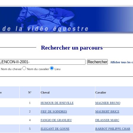
Rechercher un parcours
Afficher tous les 
Nom du cheval
Nom du cavalier
Lieu
e
N°
Cheval
Cavalier
1
HUMOUR DE BNEVILLE
MAGNIER BRUNO
2
FIEF DE SOINDRES
MAUBERT BRICE
4
FANGIO DE GRANLIEU
DILASSER MARC
5
ELEGANT DE GOSNE
BARBOT PHILIPPE CHAR