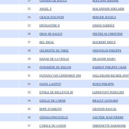
22
GANADO DE BAUGY
ROLLAND JEREMIE
23
ANGEL Z
MALANDAIN ADELAIDE
24
CRACK D'ACQUIN
BERGER JESSICA
25
ERYMANTHE II
SIMON FABRICE
26
EROS DE BAUGY
PRETRE M CHRISTINE
27
BEL IDEAL
MAUBERT BRICE
28
GELINOTTE DU THEIL
FREQUELIN PHILIPPE
29
DANAE DE LA VIOLLE
DILASSER MARC
30
FENOMENE DU RISLON
BARBOT PHILIPPE CHAR
31
QUITANA VAN LINDENHOF D94
WALLERAND RICHER ANN
32
FASOL LASITOT
ROSSI PHILIPPE
33
ETOILE DE BELLEVUE III
LEPREVOST PENELOPE
34
EXELLE DE L'ORNE
BRAULT LEONARD
35
HOPE D'AMIGNY
GROSSIN PASCAL
36
GITANA D'INCOVILLE
GAUTIER JEAN PIERRE
37
CYBELE DU LOZON
THIENNETTE HARMONIE