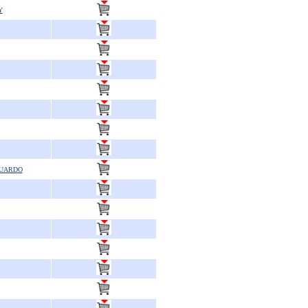
Y
OUARDO