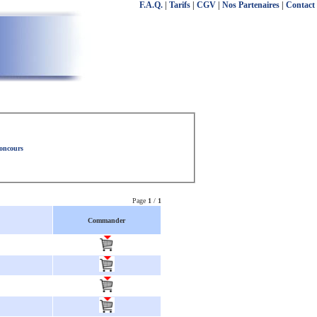
F.A.Q.
|
Tarifs
|
CGV
|
Nos Partenaires
|
Contact
concours
Page
1
/
1
Commander