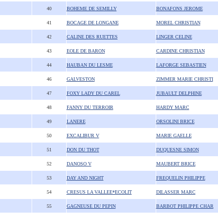
40
BOHEME DE SEMILLY
BONAFONS JEROME
41
BOCAGE DE LONGANE
MOREL CHRISTIAN
42
CALINE DES RUETTES
LINGER CELINE
43
EOLE DE BARON
CARDINE CHRISTIAN
44
HAUBAN DU LESME
LAFORGE SEBASTIEN
46
GALVESTON
ZIMMER MARIE CHRISTI
47
FOXY LADY DU CAREL
JUBAULT DELPHINE
48
FANNY DU TERROIR
HARDY MARC
49
LANERE
ORSOLINI BRICE
50
EXCALIBUR V
MARIE GAELLE
51
DON DU THOT
DUQUESNE SIMON
52
DANOSO V
MAUBERT BRICE
53
DAY AND NIGHT
FREQUELIN PHILIPPE
54
CRESUS LA VALLEE*ECOLIT
DILASSER MARC
55
GAGNEUSE DU PEPIN
BARBOT PHILIPPE CHAR