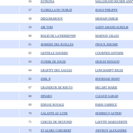
56
ESTRONA
WALLERAND RICHER ANN
57
FLORELLA DU NUIRAT
ROSSI PHILIPPE
58
DIEGOMAROUN
MEMAIN EMILIE
59
SIR TOM
SAINT AMAND AURELIE
60
BOLID DE LA PIERRE*HN
MARNAY GILLES
61
HOMERE DES RUELLES
PROUX JEROME
62
GENTILLE DAVIERE
COURPIED ANTOINE
63
FUNDIE DE JOUZE
DEJEAN RENAUD
64
GRAFITY DES SAULES
LONCHAMPT REGIS
65
EMIL II
BOURDAIS REMY
67
GRANDEUR DE RHUYS
HECART MARIE
68
DINARO
CLEAUD SARAH
69
EDESSE ROYALE
PARIS FABRICE
70
GALANTE AU LUDE
HOMBECQ ASTRID
71
CERCEE DE NEUFOND
LAFFITE MARGUERITE
72
ET ALORS CORUBERT
JOFFROY ALEXANDRE