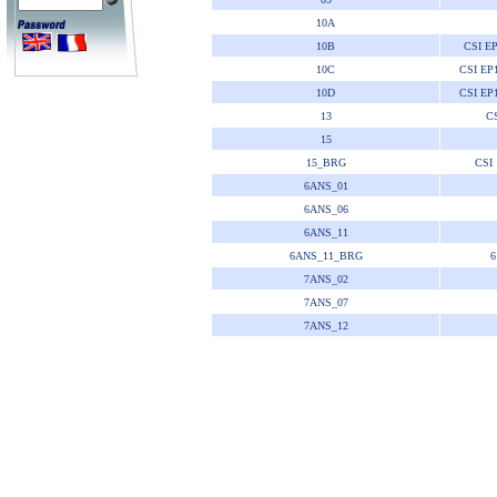
10A
10B
CSI E
10C
CSI EP
10D
CSI EP
13
C
15
15_BRG
CSI
6ANS_01
6ANS_06
6ANS_11
6ANS_11_BRG
6
7ANS_02
7ANS_07
7ANS_12