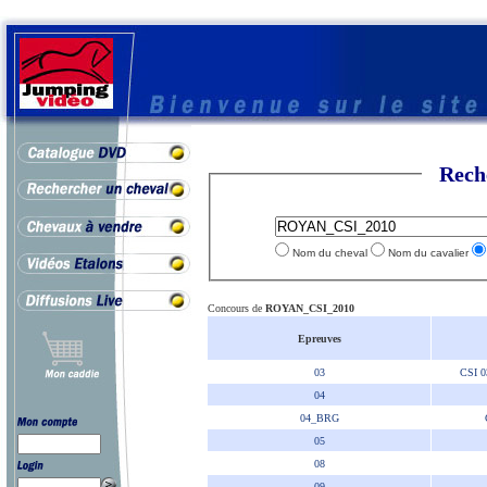
Rech
Nom du cheval
Nom du cavalier
Concours de
ROYAN_CSI_2010
Epreuves
03
CSI 
04
04_BRG
05
08
09