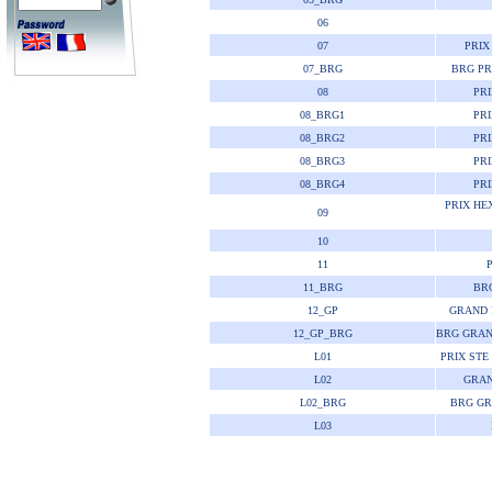
06
07
PRIX
07_BRG
BRG PR
08
PRI
08_BRG1
PRI
08_BRG2
PRI
08_BRG3
PRI
08_BRG4
PRI
PRIX HE
09
10
11
11_BRG
BRG
12_GP
GRAND 
12_GP_BRG
BRG GRAN
L01
PRIX STE
L02
GRAN
L02_BRG
BRG GR
L03