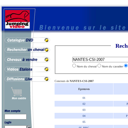
Rech
Nom du cheval
Nom du cavalier
Concours de
NANTES-CSI-2007
Epreuves
01
02
03
04
P
05
05_BRG