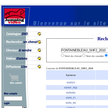
Rech
Nom du cheval
Nom du cavalier
Concours de
FONTAINEBLEAU_SHF2_2010
Epreuves
4ANSF2
4ANSF_NQ1
4ANSM2
4ANS_F1
4ANS_M1
5ANSA1