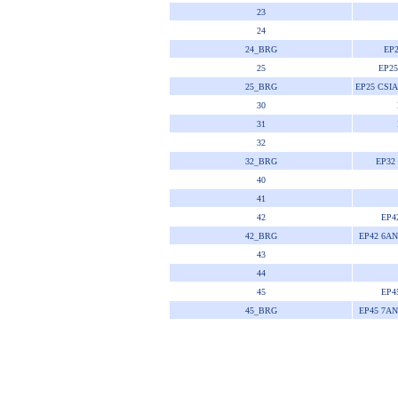
23
24
24_BRG
EP
25
EP2
25_BRG
EP25 CSI
30
31
32
32_BRG
EP32
40
41
42
EP4
42_BRG
EP42 6A
43
44
45
EP4
45_BRG
EP45 7A