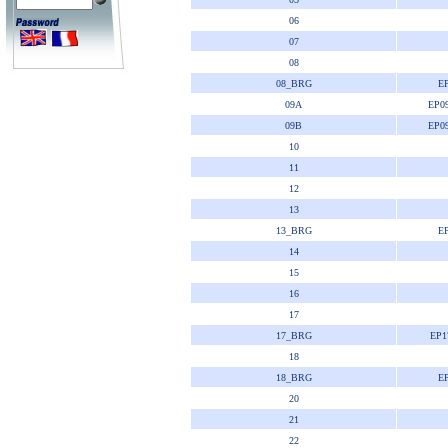
06
07
08
08_BRG
E
09A
EP0
09B
EP0
10
11
12
13
13_BRG
E
14
15
16
17
17_BRG
EP1
18
18_BRG
E
20
21
22