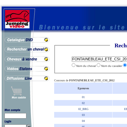
Rech
Nom du cheval
Nom du cavalier
Concours de
FONTAINEBLEAU_ETE_CSI_2012
Epreuves
01
02
02_BRG
E
03
04
05