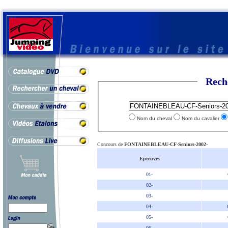
Rech
Nom du cheval
Nom du cavalier
Concours de
FONTAINEBLEAU-CF-Seniors-2002-
Epreuves
01-
02-
03-
04-
05-
06-