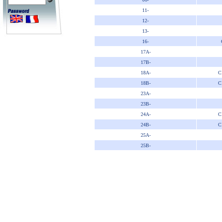
11-
12-
13-
16-
17A-
17B-
18A-
C
18B-
C
23A-
23B-
24A-
C
24B-
C
25A-
25B-