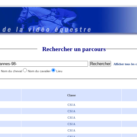
Rechercher un parcours
Afficher tous les 
Nom du cheval
Nom du cavalier
Lieu
Classe
CSI A
CSI A
CSI A
CSI A
CSI A
CSI A