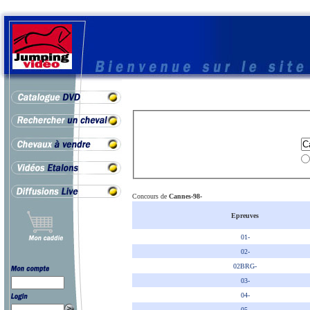
Concours de
Cannes-98-
Epreuves
01-
02-
02BRG-
03-
04-
05-