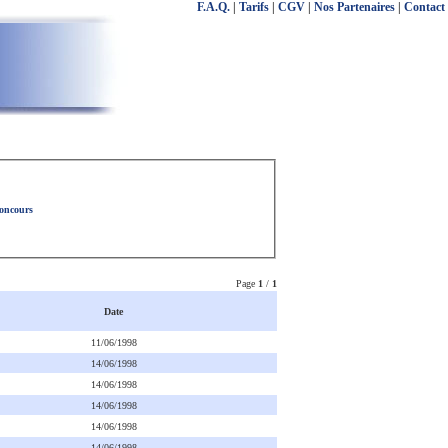
F.A.Q.
|
Tarifs
|
CGV
|
Nos Partenaires
|
Contact
concours
Page
1
/
1
Date
11/06/1998
14/06/1998
14/06/1998
14/06/1998
14/06/1998
14/06/1998