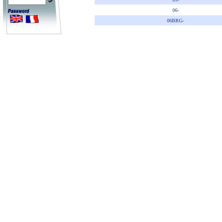
06-
06BRG-