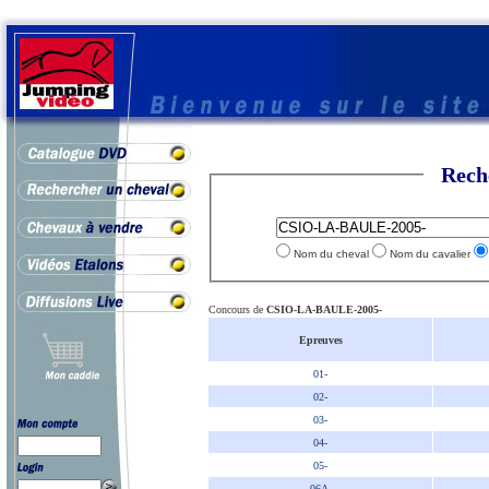
Rech
Nom du cheval
Nom du cavalier
Concours de
CSIO-LA-BAULE-2005-
Epreuves
01-
02-
03-
04-
05-
06A-