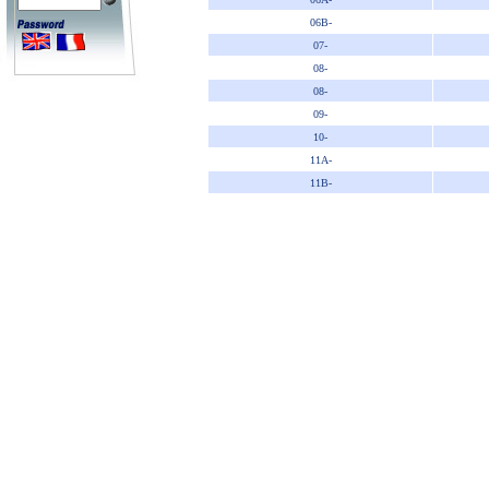
06B-
07-
08-
08-
09-
10-
11A-
11B-