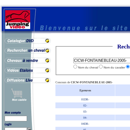
Rech
Nom du cheval
Nom du cavalier
Concours de
CICW-FONTAINEBLEAU-2005-
Epreuves
01DR-
02-
03-
04-
04DR-
05-