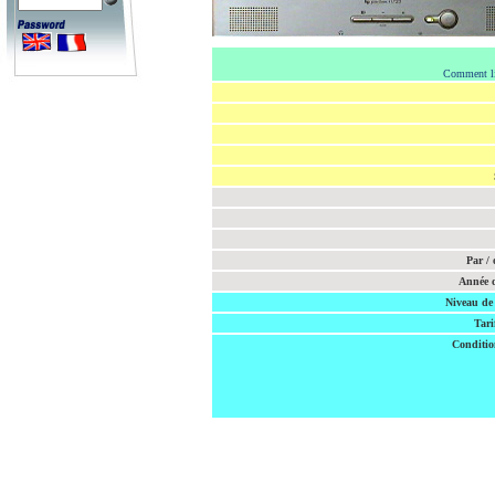
Comment lir
Par / 
Année d
Niveau de
Tari
Conditio