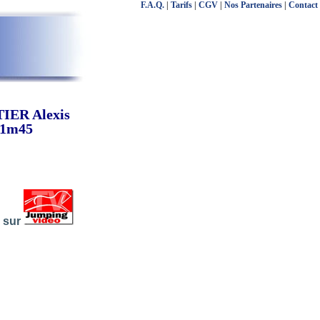
F.A.Q.
|
Tarifs
|
CGV
|
Nos Partenaires
|
Contact
TIER Alexis
 1m45
s sur