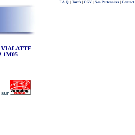
F.A.Q.
|
Tarifs
|
CGV
|
Nos Partenaires
|
Contact
dy VIALATTE
2 1M05
s sur